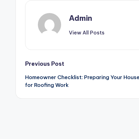
Admin
View All Posts
Post
Previous Post
Homeowner Checklist: Preparing Your Hous
navigation
for Roofing Work