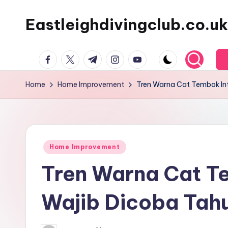
Eastleighdivingclub.co.uk
Skip
to
content
Facebook
Twitter
Telegram
Instagram
Youtube
Home
Home Improvement
Tren Warna Cat Tembok Int
Posted
Home Improvement
in
Tren Warna Cat Te
Wajib Dicoba Tahu